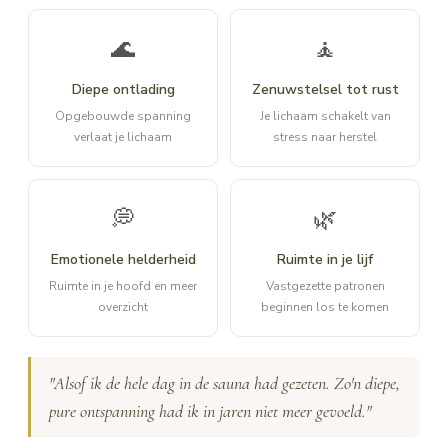
🌊
🧘
Diepe ontlading
Zenuwstelsel tot rust
Opgebouwde spanning
Je lichaam schakelt van
verlaat je lichaam
stress naar herstel
💭
🌿
Emotionele helderheid
Ruimte in je lijf
Ruimte in je hoofd en meer
Vastgezette patronen
overzicht
beginnen los te komen
"Alsof ik de hele dag in de sauna had gezeten. Zo'n diepe,
pure ontspanning had ik in jaren niet meer gevoeld."