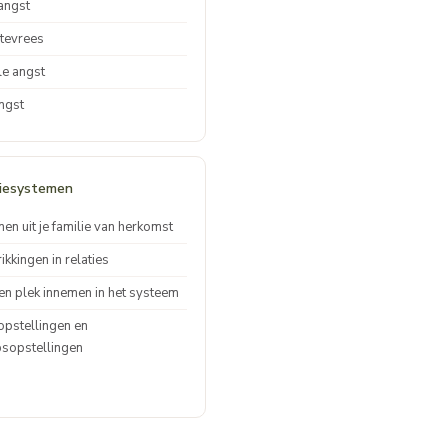
angst
tevrees
le angst
ngst
liesystemen
nen uit je familie van herkomst
ikkingen in relaties
gen plek innemen in het systeem
opstellingen en
sopstellingen