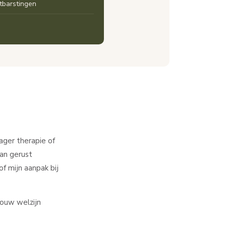
itbarstingen
Yager therapie of
dan gerust
f mijn aanpak bij
 Jouw welzijn