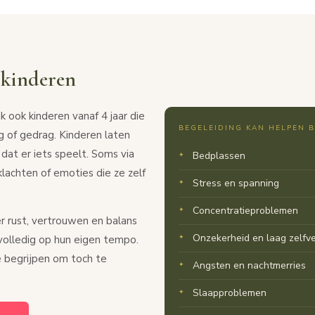
 kinderen
 ook kinderen vanaf 4 jaar die
BEGELEIDING KAN HELPEN B
g of gedrag. Kinderen laten
dat er iets speelt. Soms via
Bedplassen
klachten of emoties die ze zelf
Stress en spanning
Concentratieproblemen
r rust, vertrouwen en balans
Onzekerheid en laag zelfv
volledig op hun eigen tempo.
e begrijpen om toch te
Angsten en nachtmerries
Slaapproblemen