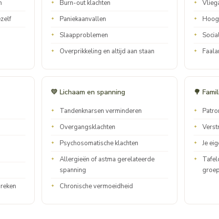
n
Burn-out klachten
Vlieg
zelf
Paniekaanvallen
Hoog
Slaapproblemen
Socia
Overprikkeling en altijd aan staan
Faala
💛 Lichaam en spanning
🌳 Fami
Tandenknarsen verminderen
Patro
Overgangsklachten
Verstr
Psychosomatische klachten
Je ei
Allergieën of astma gerelateerde
Tafel
spanning
groep
breken
Chronische vermoeidheid