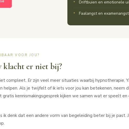
ose
Driftbuien en emotionele u
Faalangst en examenangst
ENBAAR VOOR JOU?
 klacht er niet bij?
niet compleet. Er zijn veel meer situaties waarbij hypnotherapie, 
helpen. Als je twijfelt of ik iets voor jou kan betekenen, neem 
et gratis kennismakingsgesprek kijken we samen wat er speelt en o
 als ik denk dat een andere vorm van begeleiding beter bij je past.
op.