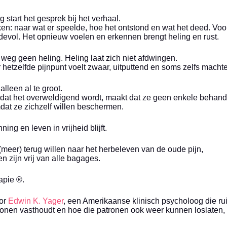
 start het gesprek bij het verhaal.
en: naar wat er speelde, hoe het ontstond en wat het deed. Voor
devol. Het opnieuw voelen en erkennen brengt heling en rust.
weg geen heling. Heling laat zich niet afdwingen.
etzelfde pijnpunt voelt zwaar, uitputtend en soms zelfs machte
alleen al te groot.
t, dat het overweldigend wordt, maakt dat ze geen enkele behan
dat ze zichzelf willen beschermen.
ing en leven in vrijheid blijft.
(meer) terug willen naar het herbeleven van de oude pijn,
n zijn vrij van alle bagages.
apie ®.
oor
Edwin K. Yager
, een Amerikaanse klinisch psycholoog die ru
onen vasthoudt en hoe die patronen ook weer kunnen loslaten,