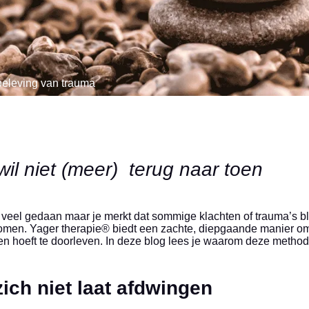
beleving van trauma
 wil niet (meer) terug naar toen
bt veel gedaan maar je merkt dat sommige klachten of trauma’s b
omen. Yager therapie® biedt een zachte, diepgaande manier o
en hoeft te doorleven. In deze blog lees je waarom deze metho
ich niet laat afdwingen