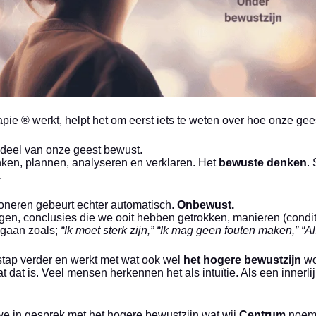
pie ® werkt, helpt het om eerst iets te weten over hoe onze ge
 deel van onze geest bewust.
ken, plannen, analyseren en verklaren. Het
bewuste denken
.
.
ioneren gebeurt echter automatisch.
Onbewust.
gen, conclusies die we ooit hebben getrokken, manieren (cond
 gaan zoals;
“Ik moet sterk zijn,” “Ik mag geen fouten maken,” “Als
stap verder en werkt met wat ook wel
het hogere bewustzijn
wo
at dat is. Veel mensen herkennen het als intuïtie. Als een innerl
e in gesprek met het hogere bewustzijn wat wij
Centrum
noem