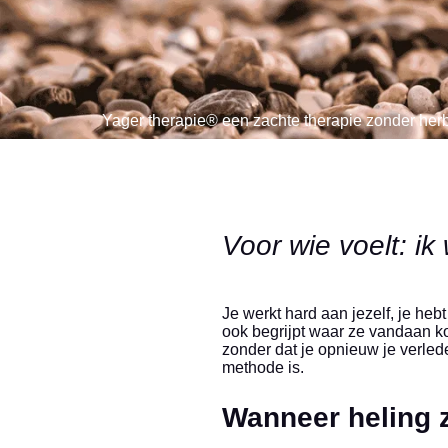
Yager therapie® een zachte therapie zonder her
Voor wie voelt: ik
Je werkt hard aan jezelf, je he
ook begrijpt waar ze vandaan k
zonder dat je opnieuw je verled
methode is.
Wanneer heling z