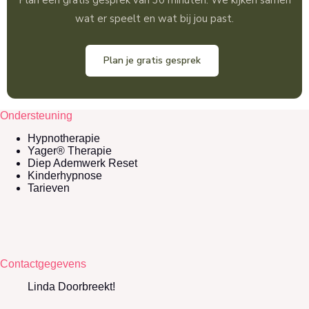
Plan een gratis gesprek van 30 minuten. We kijken samen
wat er speelt en wat bij jou past.
Plan je gratis gesprek
Ondersteuning
Hypnotherapie
Yager® Therapie
Diep Ademwerk Reset
Kinderhypnose
Tarieven
Contactgegevens
Linda Doorbreekt!