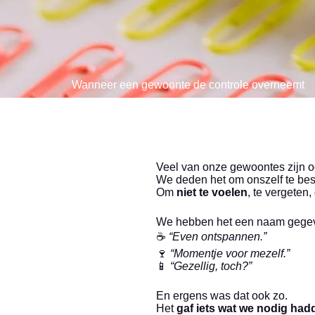
Wanneer een gewoonte de controle overneemt
Veel van onze gewoontes zijn o
We deden het om onszelf te be
Om
niet te voelen
, te vergeten,
We hebben het een naam gege
☕
“Even ontspannen.”
🍷
“Momentje voor mezelf.”
📱
“Gezellig, toch?”
En ergens was dat ook zo.
Het
gaf iets wat we nodig had