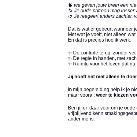
🧠
we geven jouw brein een nie
🌀
Je oude patroon mag losser 
🌿
Je reageert anders zachter, vri
Dat is wat er gebeurt wanneer j
Met wat je voelt, niet alleen wat
En dat is precies hoe ik werk.
✨ De controle terug, zonder vec
✨ De regie in handen, met zach
✨ Ruimte voor het leven dat nu b
Jij hoeft het niet alleen te doe
In mijn begeleiding help ik je n
maar vooral:
weer te kiezen vo
Ben jij er klaar voor om je ou
vrijblijvend kennismakingsgespr
ander mens.