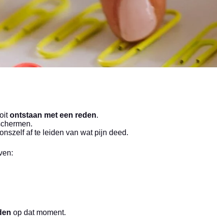
oit
ontstaan met een reden
.
schermen.
 onszelf af te leiden van wat pijn deed.
ven:
den
op dat moment.