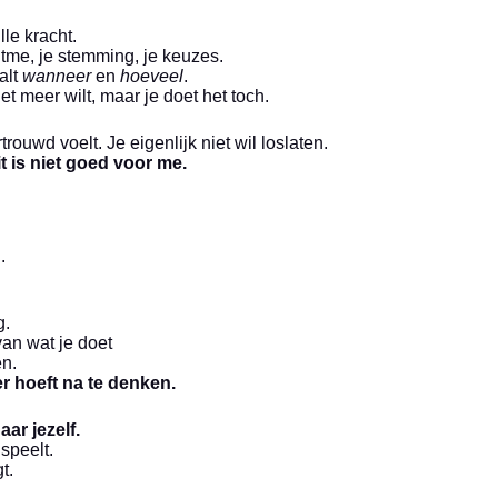
le kracht.
itme, je stemming, je keuzes.
alt
wanneer
en
hoeveel
.
iet meer wilt, maar je doet het toch.
trouwd voelt. Je eigenlijk niet wil loslaten.
it is niet goed voor me.
.
g.
an wat je doet
en.
r hoeft na te denken.
ar jezelf.
 speelt.
t.